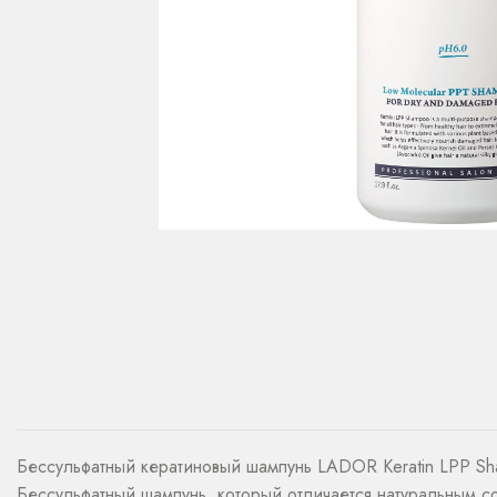
Бессульфатный кератиновый шампунь LADOR Keratin LPP S
Бессульфатный шампунь, который отличается натуральным со