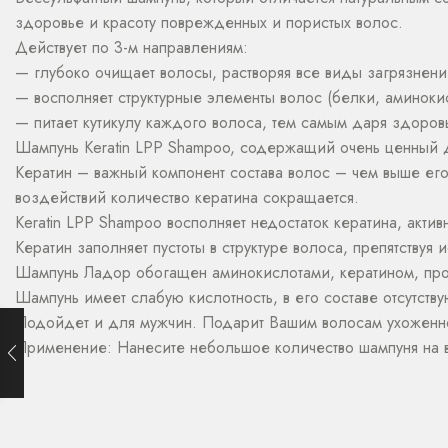
здоровье и красоту поврежденных и пористых волос.
Действует по 3-м направлениям:
— глубоко очищает волосы, растворяя все виды загрязнений
— восполняет структурные элементы волос (белки, аминокис
— питает кутикулу каждого волоса, тем самым даря здоро
Шампунь Keratin LPP Shampoo, содержащий очень ценный 
Кератин – важный компонент состава волос – чем выше его
воздействий количество кератина сокращается.
Keratin LPP Shampoo восполняет недостаток кератина, актив
Кератин заполняет пустоты в структуре волоса, препятствуя
Шампунь Ладор обогащен аминокислотами, кератином, про
Шампунь имеет слабую кислотность, в его составе отсутств
Подойдет и для мужчин. Подарит Вашим волосам ухоженнос
Применение: Нанесите небольшое количество шампуня на в