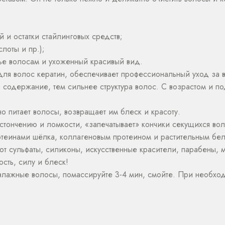
 и остатки стайлинговых средств;
лоты и пр.);
вье волосам и ухоженный красивый вид.
для волос кератин, обеспечивает профессиональный уход за
 содержание, тем сильнее структура волос. С возрастом и п
но питает волосы, возвращает им блеск и красоту.
 истончению и ломкости, «запечатывает» кончики секущихся во
теинами шёлка, коллагеновым протеином и растительным бел
уют сульфаты, силиконы, искусственные красители, парабены,
ть, силу и блеск!
лажные волосы, помассируйте 3-4 мин, смойте. При необход