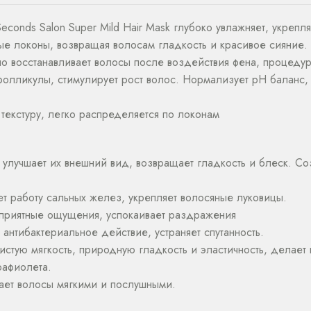
onds Salon Super Mild Hair Mask глубоко увлажняет, укрепляет
е локоны, возвращая волосам гладкость и красивое сияние.
 восстанавливает волосы после воздействия фена, процедур 
 фолликулы, стимулирует рост волос. Нормализует pH баланс
текстуру, легко распределяется по локонам
 улучшает их внешний вид, возвращает гладкость и блеск. Со
ет работу сальных желез, укрепляет волосяные луковицы.
неприятные ощущения, успокаивает раздражения
 антибактериальное действие, устраняет спутанность.
стую мягкость, природную гладкость и эластичность, делает
рафиолета.
ает волосы мягкими и послушными.