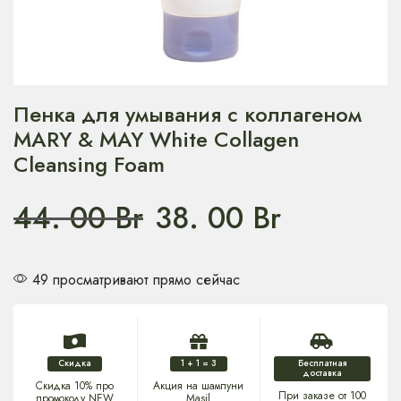
​Пенка для умывания с коллагеном
MARY & MAY White Collagen
Cleansing Foam
44. 00
Br
38. 00
Br
49 просматривают прямо сейчас
Скидка
1 + 1 = 3
Бесплатная
доставка
Скидка 10% про
Акция на шампуни
При заказе от 100
промокоду NEW
Masil