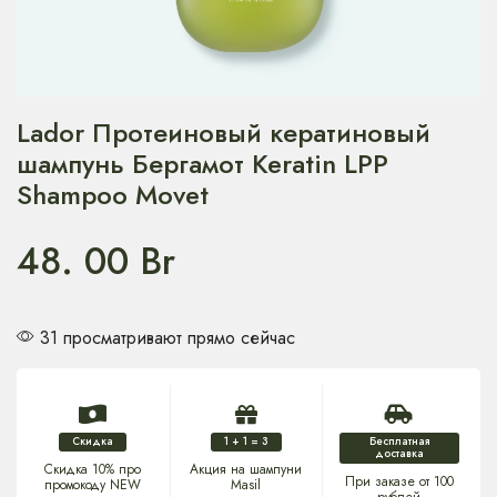
Lador Протеиновый кератиновый
шампунь Бергамот Keratin LPP
Shampoo Movet
48. 00
Br
31 просматривают прямо сейчас
Скидка
1 + 1 = 3
Бесплатная
доставка
Скидка 10% про
Акция на шампуни
При заказе от 100
промокоду NEW
Masil