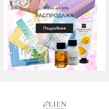
Some by mi
1
СКИДКИ ДО 50%
РАСПРОДАЖА
Sulwhasoo
1
the SAEM
1
Подробнее
Tiam
1
Trimay
5
VT
11