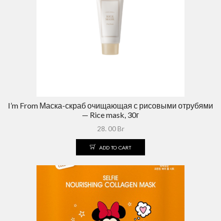
I’m From Маска-скраб очищающая с рисовыми отрубями
— Rice mask, 30г
28. 00
Br
ADD TO CART