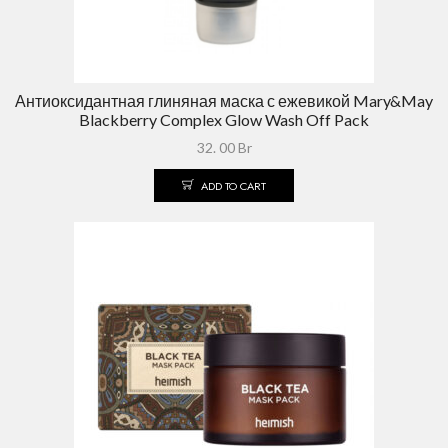
Антиоксидантная глиняная маска с ежевикой Mary&May
Blackberry Complex Glow Wash Off Pack
32. 00
Br
ADD TO CART