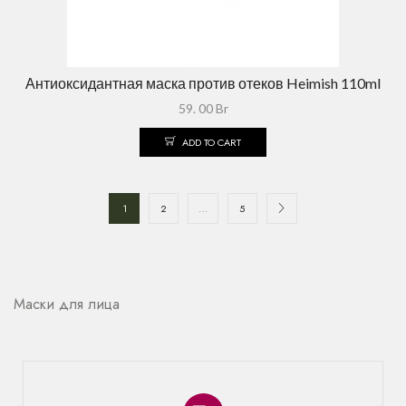
Антиоксидантная маска против отеков Heimish 110ml
59. 00
Br
ADD TO CART
1
2
…
5
Маски для лица