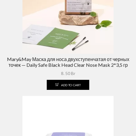
Mary&May Маска для носа двухступенчатая от черных
точек — Daily Safe Black Head Clear Nose Mask 2*3,5 гр
8. 50
Br
ADD TO CART