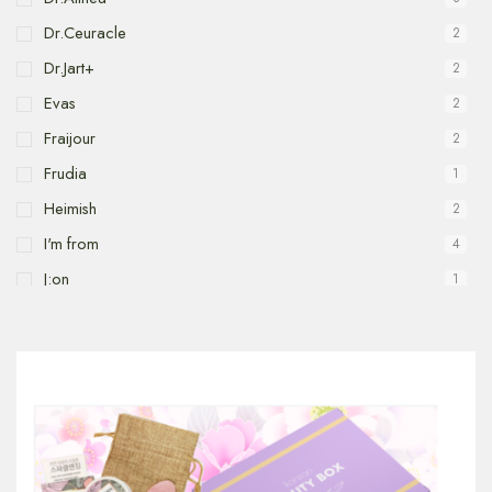
Точечные средства
21
Dr.Ceuracle
2
Тонизирование
67
Dr.Jart+
2
Evas
2
Fraijour
2
Frudia
1
Heimish
2
I'm from
4
J:on
1
Jmsolution
24
Mary&May
9
Medi Flower
3
Medi peel
1
Missha
7
Skin1004
5