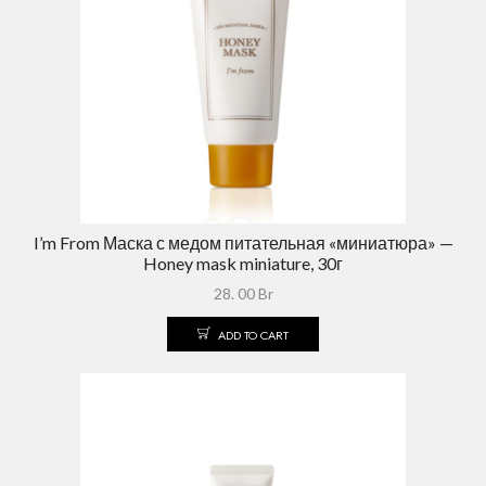
I’m From Маска с медом питательная «миниатюра» —
Honey mask miniature, 30г
28. 00
Br
ADD TO CART