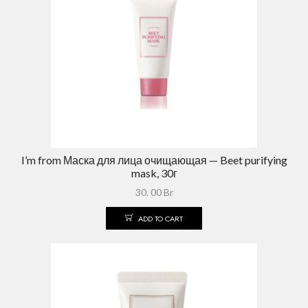
I’m from Маска для лица очищающая — Beet purifying
mask, 30г
30. 00
Br
ADD TO CART