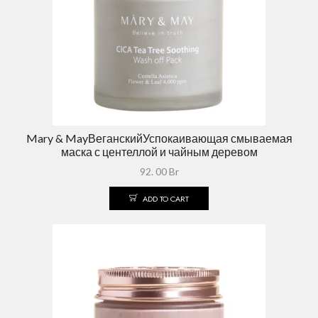
Mary & MayВеганскийУспокаивающая смываемая
маска с центеллой и чайным деревом
92. 00
Br
ADD TO CART