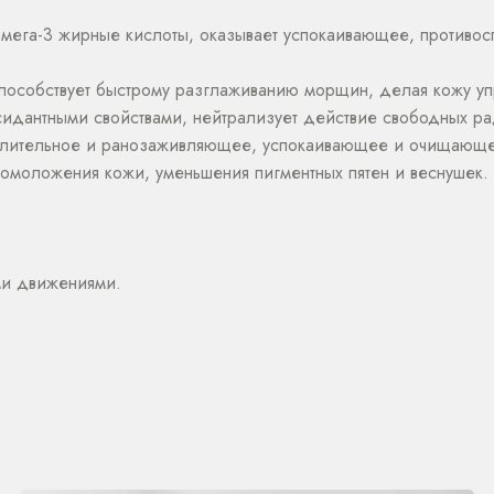
омега-3 жирные кислоты, оказывает успокаивающее, противо
способствует быстрому разглаживанию морщин, делая кожу у
дантными свойствами, нейтрализует действие свободных рад
алительное и ранозаживляющее, успокаивающее и очищающее
омоложения кожи, уменьшения пигментных пятен и веснушек. 
ми движениями.