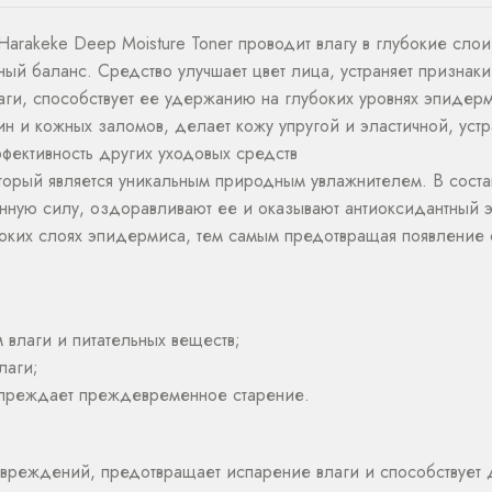
arakeke Deep Moisture Toner проводит влагу в глубокие слои
й баланс. Средство улучшает цвет лица, устраняет признаки 
лаги, способствует ее удержанию на глубоких уровнях эпидер
и кожных заломов, делает кожу упругой и эластичной, устра
ффективность других уходовых средств
который является уникальным природным увлажнителем. В сос
ную силу, оздоравливают ее и оказывают антиоксидантный эф
боких слоях эпидермиса, тем самым предотвращая появление 
 влаги и питательных веществ;
лаги;
дупреждает преждевременное старение.
овреждений, предотвращает испарение влаги и способствует