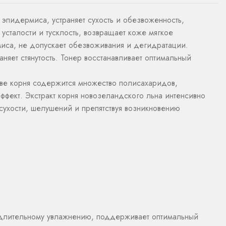
 эпидермиса, устраняет сухость и обезвоженность,
усталости и тусклость, возвращает коже мягкое
миса, не допускает обезвоживания и дегидратации.
няет стянутость. Тонер восстанавливает оптимальный
таве корня содержится множество полисахаридов,
фект. Экстракт корня новозеландского льна интенсивно
сухости, шелушений и препятствуя возникновению
 длительному увлажнению, поддерживает оптимальный