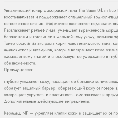
Увлажняющий тонер с экстрактом льна The Saem Urban Eco H
восстанавливает и поддерживает оптимальный воднолипидны
естественное сияние. Эффективно восполняет недостаток в
Разглаживает рельеф лица, уменьшает выраженность морщин 
баланс кожи и готовит ее к дальнейшему уходу, повышая э
Тонер состоит из экстракта корня новозеландского льна, 
аминокислот и витаминов, которые возвращают коже жизнен
насыщает кожу влагой и способствует ее удержанию в глу
обезвоженности.
Преимущества:
глубоко увлажняет кожу, насыщает ее большим количеством
образует защитный барьер, оберегающий кожу от потери в
возвращает упругость и эластичность, омолаживает и пре
Дополнительные действующие ингредиенты:
Керамид NP — укрепляет клетки кожи и защищает их от п