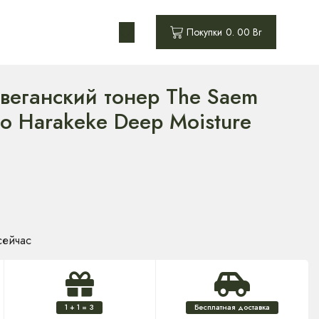
0
Покупки
0. 00
Br
еганский тонер The Saem
o Harakeke Deep Moisture
сейчас
1 + 1 = 3
Бесплатная доставка